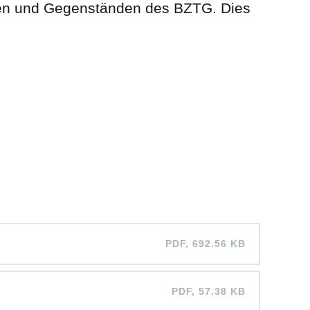
chen und Gegenständen des BZTG. Dies
PDF, 692.56 KB
PDF, 57.38 KB