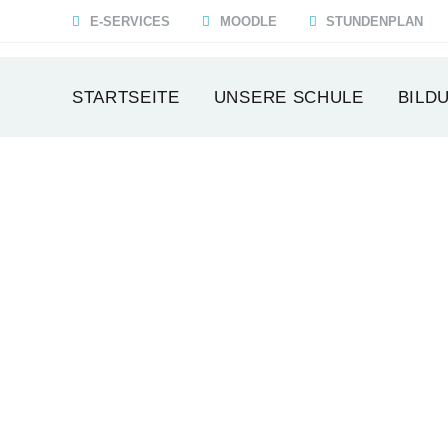
E-SERVICES
MOODLE
STUNDENPLAN
STARTSEITE
UNSERE SCHULE
BILD
SCHÜLER
Office 365
Moodle Lernplattform
Azure Dev Tools
Schulkonsole
Stundenplan online
Office 365