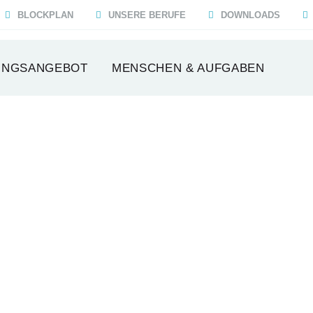
BLOCKPLAN
UNSERE BERUFE
DOWNLOADS
UNGSANGEBOT
MENSCHEN & AUFGABEN
LEHRER
Moodle Lernplattform
Support Center
Stundenplan Online / 
BZTG Webmailer
WLAN Gastzugang
Öffentlichkeitsarbeit