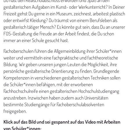
Du hast den Realschulabschluss erworben und Spaß an den
gestalterischen Aufgaben im Kunst- oder Werkunterricht? In Deiner
Freizeit gehst Du gerne in ein Museum, zeichnest, arbeitest plastisch
oder entwirfst Kleidung? Du träumst von einem Berufsleben als
gestalterisch tätiger Mensch? Es könnte gut sein, dass Du an unserer
FOS-Gestaltung die Freude an der Arbeit findest, die Du schon
immer an einer Schule gesucht hast.
Fachoberschulen führen die Allgemeinbildung ihrer Schüler*innen
weiter und vermitteln eine fachpraktische und fachtheoretische
Bildung. Wir geben unseren jungen Leuten die Möglichkeit, ihre
persönliche gestalterische Orientierung zu finden. Grundlegende
Kompetenzen in verschiedenen gestalterischen Techniken sollen
die Schüler*innen befähigen, mit der erworbenen
Fachhochschulreife einen gestalterischen Hochschulstudiengang
anzustreben. Inzwischen haben zudem auch Universitäten
bestimmte Studiengänge für Fachoberschulabsolventen
freigegeben.
Klick auf das Bild und sei gespannt auf das Video mit Arbeiten
von Schüler*innen: