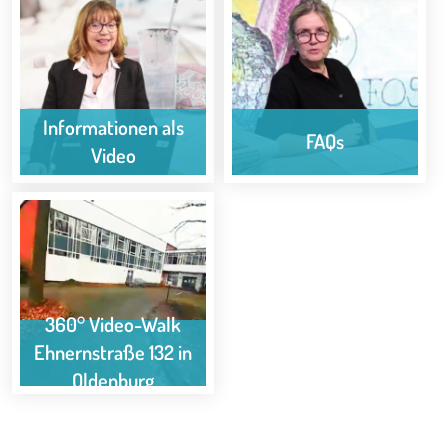
Informationen als
FAQs
Video
360° Video-Walk
Ehnernstraße 132 in
Oldenburg