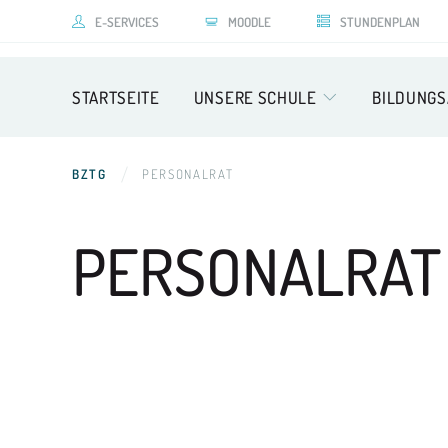
E-SERVICES
MOODLE
STUNDENPLAN
STARTSEITE
UNSERE SCHULE
BILDUNG
BZTG
PERSONALRAT
PERSONALRAT