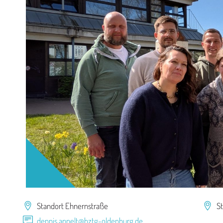
Standort Ehnernstraße
St
dennis.appelt@bztg-oldenburg.de