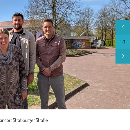
1
/
1
andort Straßburger Straße