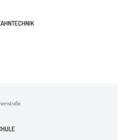
ZAHNTECHNIK
nernstraße
CHULE
G