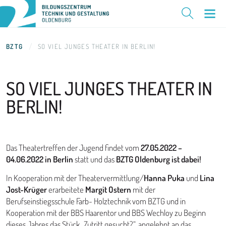
BZTG
SO VIEL JUNGES THEATER IN BERLIN!
SO VIEL JUNGES
THEATER IN
BERLIN!
Das Theatertreffen der Jugend findet vom
27.05.2022 –
04.06.2022 in Berlin
statt und das
BZTG Oldenburg ist dabei!
In Kooperation mit der Theatervermittlung/
Hanna Puka
und
Lina
Jost-Krüger
erarbeitete
Margit Ostern
mit der
Berufseinstiegsschule Farb- Holztechnik vom BZTG und in
Kooperation mit der BBS Haarentor und BBS Wechloy zu Beginn
dieses Jahres das Stück „Zutritt gesucht?“, angelehnt an das