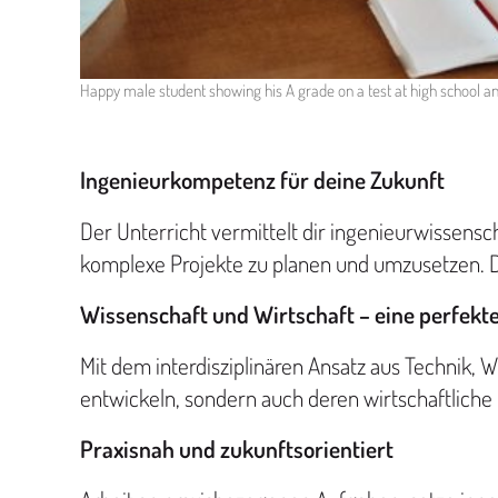
Happy male student showing his A grade on a test at high school a
Ingenieurkompetenz für deine Zukunft
Der Unterricht vermittelt dir ingenieurwissensc
komplexe Projekte zu planen und umzusetzen. De
Wissenschaft und Wirtschaft – eine perfekt
Mit dem interdisziplinären Ansatz aus Technik, 
entwickeln, sondern auch deren wirtschaftlich
Praxisnah und zukunftsorientiert