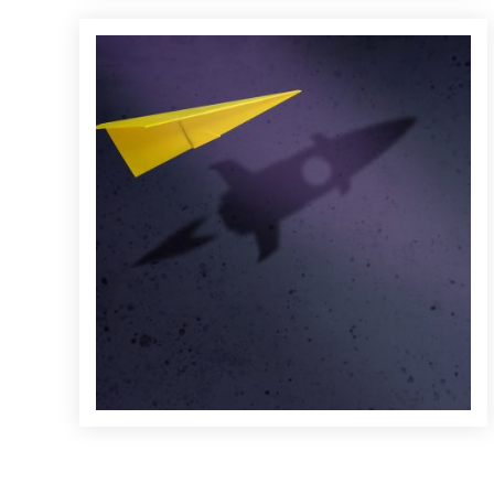
Start-up Company and Motivation in Business Concept.
Paper Planes Flying with Shadow of Rocket over the
Wall