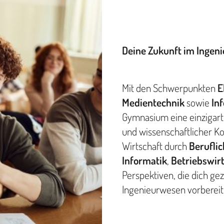
Deine Zukunft im Ingeni
Mit den Schwerpunkten
E
Medientechnik
sowie
In
Gymnasium eine einzigart
und wissenschaftlicher K
Wirtschaft durch
Berufli
Informatik
,
Betriebswir
Perspektiven, die dich gez
Ingenieurwesen vorberei