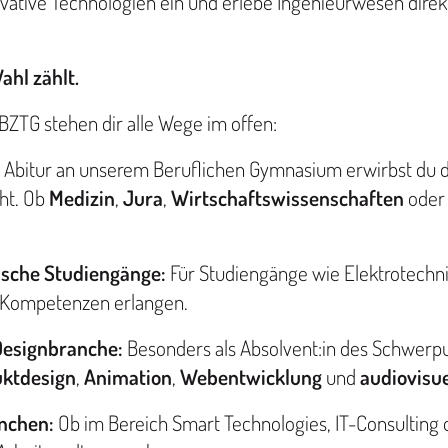
vative Technologien ein und erlebe Ingenieurwesen direk
ahl zählt.
ZTG stehen dir alle Wege im offen:
 Abitur an unserem Beruflichen Gymnasium erwirbst du 
ht. Ob
Medizin
,
Jura
,
Wirtschaftswissenschaften
oder 
ische Studiengänge:
Für Studiengänge wie Elektrotechn
ge Kompetenzen erlangen.
Designbranche:
Besonders als Absolvent:in des Schwerp
ktdesign
,
Animation
,
Webentwicklung
und
audiovisue
anchen:
Ob im Bereich Smart Technologies, IT-Consulting 