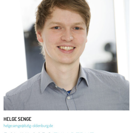
HELGE
SENGE
helge.senge@bztg-oldenburg.de