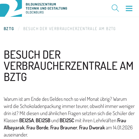
BZTG
BESUCH DER VERBRAUCHERZENTRALE AM BZTG
BESUCH DER
VERBRAUCHERZENTRALE
AM
BZTG
Warum ist am Ende des Geldes noch so viel Monat übrig? Warum
wird die Schokoladenpackung immer teurer, obwohl immer weniger
drin ist? Mit diesen und ähnlichen Fragen setzten sich die Schüler der
Klassen
BEI25A
,
BEI25B
und
BEI25C
mit ihren Lehrkräften
Frau
Albayarak
,
Frau Borde
,
Frau Brauner
,
Frau Dworak
am 14.01.2026
auseinander.