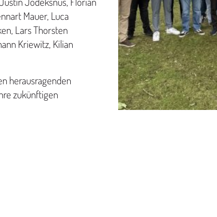
Justin Jodeksnus, Florian
Lennart Mauer, Luca
fken, Lars Thorsten
nn Kriewitz, Kilian
hren herausragenden
hre zukünftigen