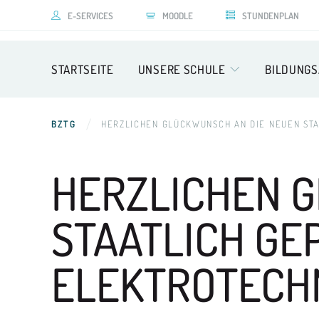
E-SERVICES
MOODLE
STUNDENPLAN
STARTSEITE
UNSERE SCHULE
BILDUNG
BZTG
HERZLICHEN GLÜCKWUNSCH AN DIE NEUEN ST
HERZLICHEN 
STAATLICH GE
ELEKTROTECH