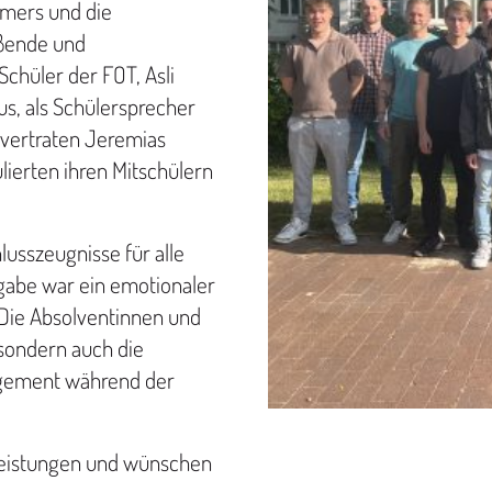
mers und die
üßende und
chüler der FOT, Asli
us, als Schülersprecher
 vertraten Jeremias
ierten ihren Mitschülern
lusszeugnisse für alle
gabe war ein emotionaler
 Die Absolventinnen und
 sondern auch die
gagement während der
 Leistungen und wünschen