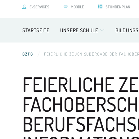
E-SERVICES
MOODLE
STUNDENPLAN
STARTSEITE
UNSERE SCHULE
BILDUNG
BZTG
FEIERLICHE ZEUGNISÜBERGABE DER FACHOBE
FEIERLICHE Z
FACHOBERSCH
BERUFSFACHS