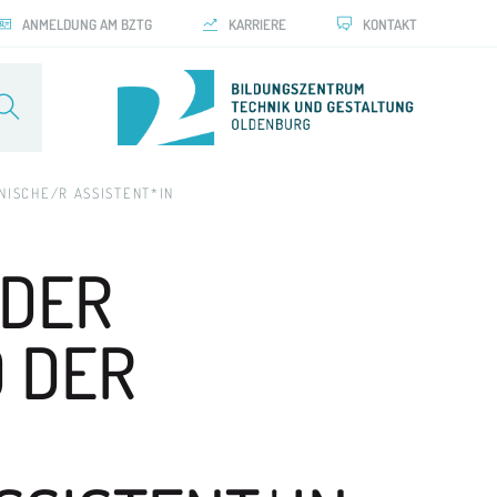
ANMELDUNG AM BZTG
KARRIERE
KONTAKT
ISCHE/R ASSISTENT*IN
 DER
 DER