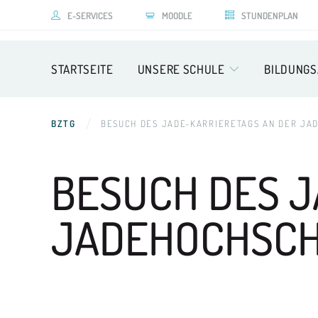
E-SERVICES
MOODLE
STUNDENPLAN
STARTSEITE
UNSERE SCHULE
BILDUNG
BZTG
BESUCH DES JADE-KARRIERETAGS AN DER J
BESUCH DES 
JADEHOCHSCH