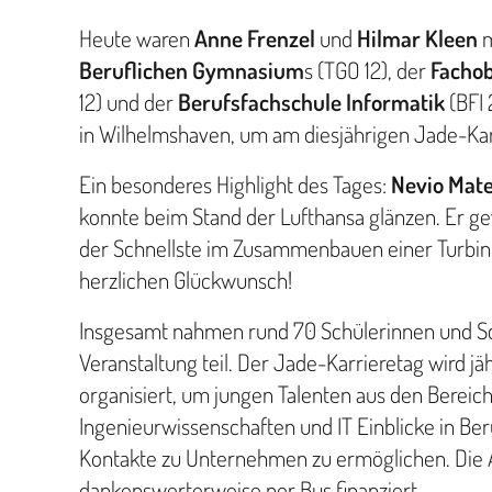
Heute waren
Anne Frenzel
und
Hilmar Kleen
m
Beruflichen Gymnasium
s (TGO 12), der
Fachob
12) und der
Berufsfachschule Informatik
(BFI 
in Wilhelmshaven, um am diesjährigen Jade-Kar
Ein besonderes Highlight des Tages:
Nevio Mat
konnte beim Stand der Lufthansa glänzen. Er ge
der Schnellste im Zusammenbauen einer Turbin
herzlichen Glückwunsch!
Insgesamt nahmen rund 70 Schülerinnen und Sc
Veranstaltung teil. Der Jade-Karrieretag wird j
organisiert, um jungen Talenten aus den Bereic
Ingenieurwissenschaften und IT Einblicke in Be
Kontakte zu Unternehmen zu ermöglichen. Die 
dankenswerterweise per Bus finanziert.