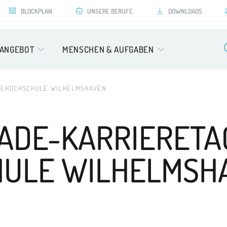
BLOCKPLAN
UNSERE BERUFE
DOWNLOADS
SANGEBOT
MENSCHEN & AUFGABEN
ADEHOCHSCHULE WILHELMSHAVEN
JADE-KARRIERETA
ULE WILHELMSH