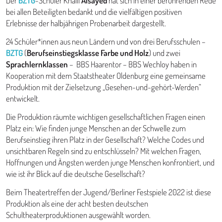
Der
BZTG
-Schüler Khalil
Alsayed
hat sich in einer berührenden Rede
bei allen Beteiligten bedankt und die vielfältigen positiven
Erlebnisse der halbjährigen Probenarbeit dargestellt.
24 Schüler*innen aus neun Ländern und von drei Berufsschulen –
BZTG
(
Berufseinstiegsklasse Farbe und Holz
) und zwei
Sprachlernklassen
– BBS Haarentor – BBS Wechloy haben in
Kooperation mit dem Staatstheater Oldenburg eine gemeinsame
Produktion mit der Zielsetzung „Gesehen-und-gehört-Werden“
entwickelt.
Die Produktion räumte wichtigen gesellschaftlichen Fragen einen
Platz ein: Wie finden junge Menschen an der Schwelle zum
Berufseinstieg ihren Platz in der Gesellschaft? Welche Codes und
unsichtbaren Regeln sind zu entschlüsseln? Mit welchen Fragen,
Hoffnungen und Ängsten werden junge Menschen konfrontiert, und
wie ist ihr Blick auf die deutsche Gesellschaft?
Beim Theatertreffen der Jugend/Berliner Festspiele 2022 ist diese
Produktion als eine der acht besten deutschen
Schultheaterproduktionen ausgewählt worden.