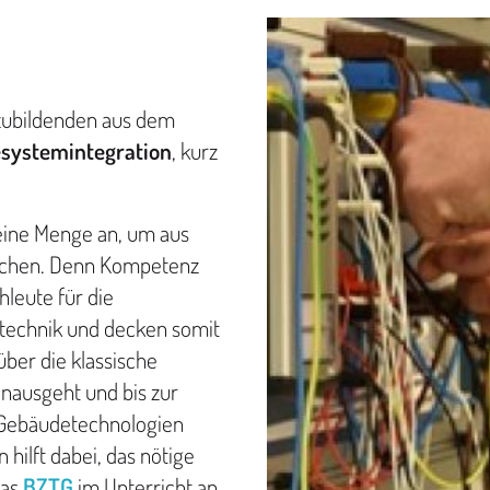
zubildenden aus dem
esystemintegration
, kurz
eine Menge an, um aus
achen. Denn Kompetenz
hleute für die
otechnik und decken somit
ber die klassische
inausgeht und bis zur
 Gebäudetechnologien
hilft dabei, das nötige
das
BZTG
im Unterricht an