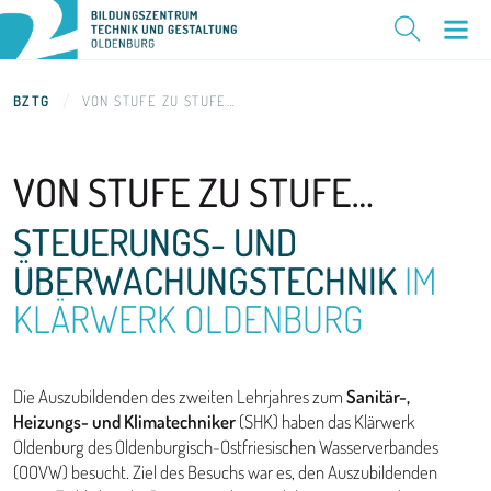
BZTG
VON STUFE ZU STUFE…
VON STUFE
ZU STUFE…
STEUERUNGS- UND
ÜBERWACHUNGSTECHNIK
IM
KLÄRWERK OLDENBURG
Die Auszubildenden des zweiten Lehrjahres zum
Sanitär-,
Heizungs- und Klimatechniker
(SHK) haben das Klärwerk
Oldenburg des Oldenburgisch-Ostfriesischen Wasserverbandes
(OOVW) besucht. Ziel des Besuchs war es, den Auszubildenden