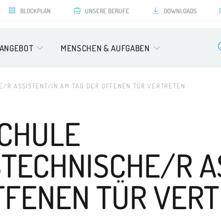
BLOCKPLAN
UNSERE BERUFE
DOWNLOADS
SANGEBOT
MENSCHEN & AUFGABEN
/R ASSISTENT/IN AM TAG DER OFFENEN TÜR VERTRETEN
CHULE
TECHNISCHE/R A
FFENEN TÜR VER