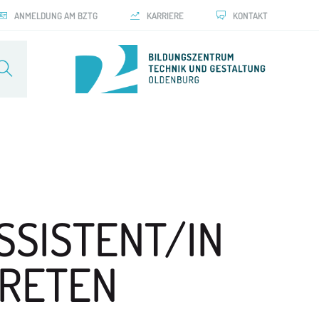
ANMELDUNG AM BZTG
KARRIERE
KONTAKT
SSISTENT/IN
TRETEN